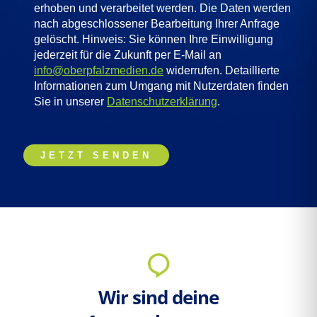
erhoben und verarbeitet werden. Die Daten werden
nach abgeschlossener Bearbeitung Ihrer Anfrage
gelöscht. Hinweis: Sie können Ihre Einwilligung
jederzeit für die Zukunft per E-Mail an
info@oberpfalzmedien.de
widerrufen. Detaillierte
Informationen zum Umgang mit Nutzerdaten finden
Sie in unserer
Datenschutzerklärung
.
B
B
B
i
i
i
t
t
t
t
t
t
e
e
e
l
l
l
a
a
a
s
s
s
s
s
s
e
e
e
Wir sind deine
d
d
d
i
i