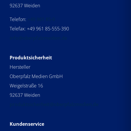
l
l
92637 Weiden
d
d
d
l
l
l
Telefon:
+49 961 85-0
e
e
e
e
Telefax: +49 961 85-555-390
e
e
r
r
info@oberpfalzmedien.de
r
.
.
.
Produktsicherheit
Hersteller
Oberpfalz Medien GmbH
Weigelstraße 16
92637 Weiden
produktsicherheit@oberpfalzmedien.de
Kundenservice