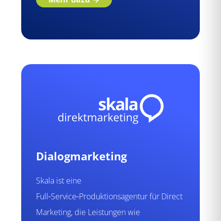
Dialogmarketing
Skala ist eine
Full‑Service‑Produktionsagentur für Direct
Marketing, die Leistungen wie