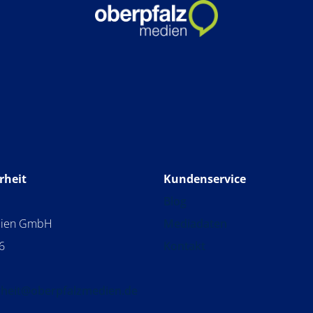
rheit
Kundenservice
Blog
dien GmbH
Mediadaten
6
Kontakt
rheit@oberpfalzmedien.de