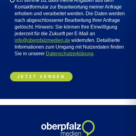
*Ich stimme zu, dass meine Angaben aus dem
Kontaktformular zur Beantwortung meiner Anfrage
erhoben und verarbeitet werden. Die Daten werden
nach abgeschlossener Bearbeitung Ihrer Anfrage
gelöscht. Hinweis: Sie können Ihre Einwilligung
jederzeit für die Zukunft per E-Mail an
info@oberpfalzmedien.de
widerrufen. Detaillierte
Informationen zum Umgang mit Nutzerdaten finden
Sie in unserer
Datenschutzerklärung
.
B
B
B
i
i
i
t
t
t
t
t
t
e
e
e
l
l
l
a
a
a
s
s
s
s
s
s
e
e
e