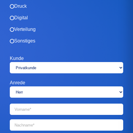
Druck
Digital
Verteilung
Sonstiges
Kunde
Anrede